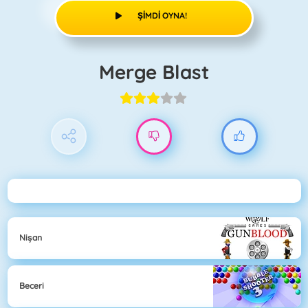
ŞIMDI OYNA!
Merge Blast
Nişan
Beceri