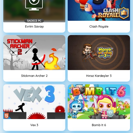
SADECE PC
Evrim Savaşı
Clash Royale
Stickman Archer 2
Hırsız Kardeşler 3
Vex 3
Bomb It 6