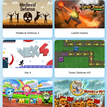
Medieval Defense Z
Lanetli Hazine
Vex 4
Tower Defense HD