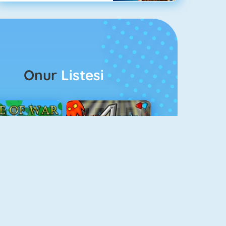
Onur
Listesi
ağlar Boyu Savaş
Ateş Ve Su 4