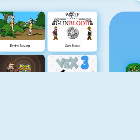
Evrim Savaşı
Gun Blood
Hırsız Kardeşler 3
Vex 3
Ç
Lanetli Hazine
Vex 4