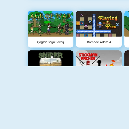
Çağlar Boyu Savaş
Bombacı Adam 4
Sniper Attack
Stickman Archer 2
Bomb It 6
Medieval Defense Z