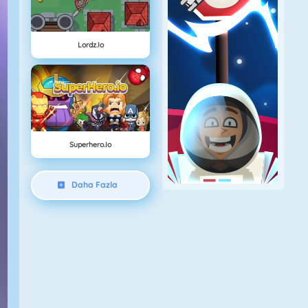
Lordz.io
Superhero.io
Daha Fazla