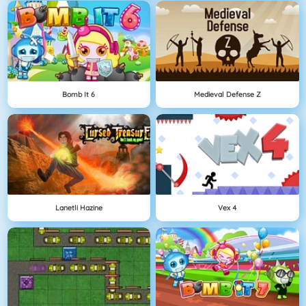
Bomb It 6
Medieval Defense Z
Lanetli Hazine
Vex 4