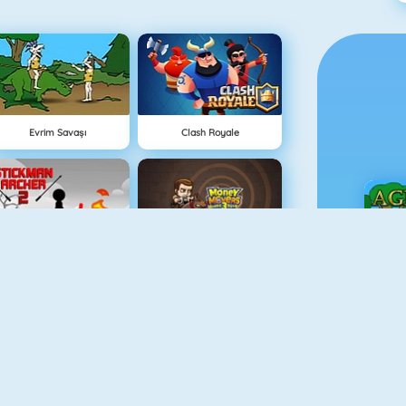
Evrim Savaşı
Clash Royale
Stickman Archer 2
Hırsız Kardeşler 3
Ç
Medieval Defense Z
Lanetli Hazine