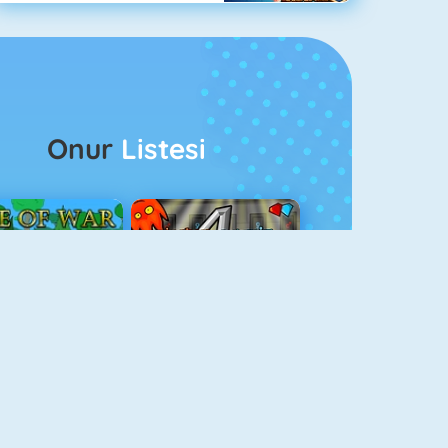
Onur
Listesi
ağlar Boyu Savaş
Ateş Ve Su 4