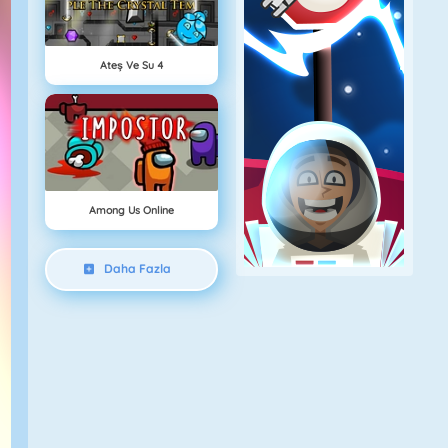
Ateş Ve Su 4
Among Us Online
Daha Fazla