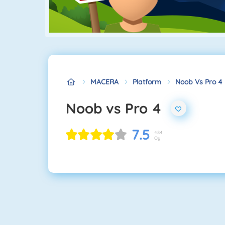
MACERA
Platform
Noob Vs Pro 4
Noob vs Pro 4
7.5
484
Oy