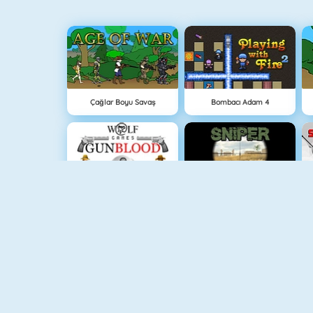
Çağlar Boyu Savaş
Bombacı Adam 4
Gun Blood
Sniper Attack
Vex 3
Bomb It 6