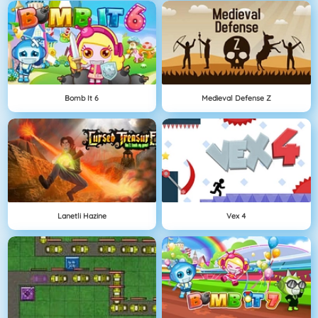
Bomb It 6
Medieval Defense Z
Lanetli Hazine
Vex 4