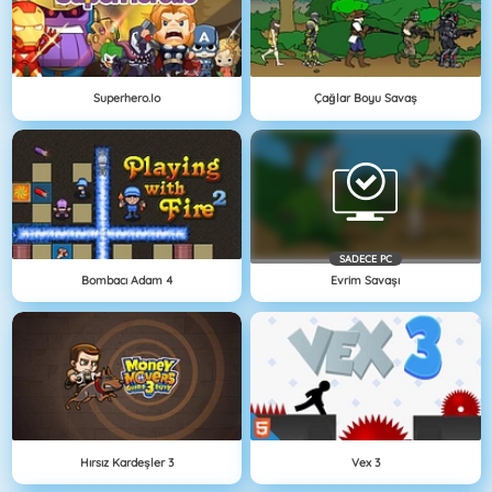
Superhero.io
Çağlar Boyu Savaş
SADECE PC
Bombacı Adam 4
Evrim Savaşı
Hırsız Kardeşler 3
Vex 3