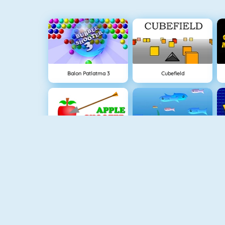
Balon Patlatma 3
Cubefield
Apple Shooter
Balık Dünyası
Paper.io 2
Piano Tile