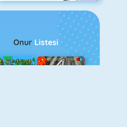
Onur
Listesi
ağlar Boyu Savaş
Ateş Ve Su 4