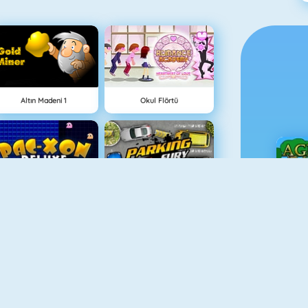
Altın Madeni 1
Okul Flörtü
Maze Chase Xon
Parking Fury
Ç
Animal Fire Trucks Match 3
Adam And Eve