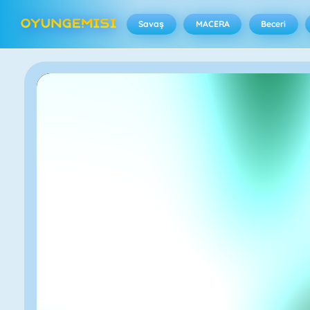
Savaş
MACERA
Beceri