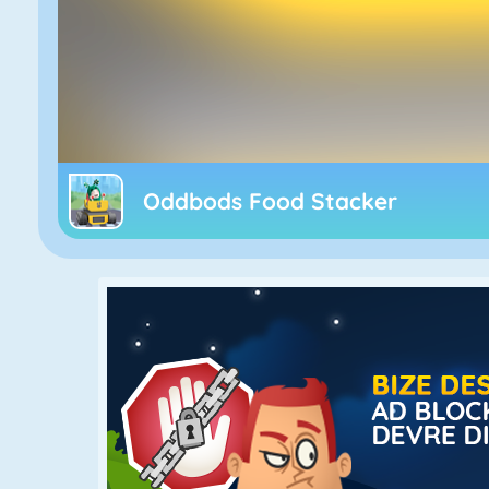
Oddbods Food Stacker