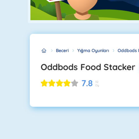
Beceri
Yığma Oyunları
Oddbods 
Oddbods Food Stacker
7.8
32
Oy