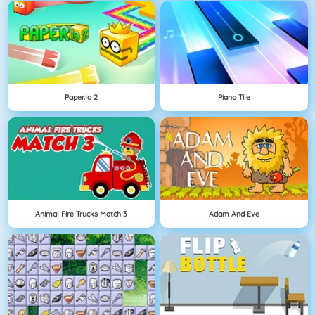
Paper.io 2
Piano Tile
Animal Fire Trucks Match 3
Adam And Eve