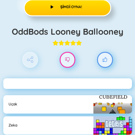
ŞIMDI OYNA!
OddBods Looney Ballooney
Uçak
Zeka