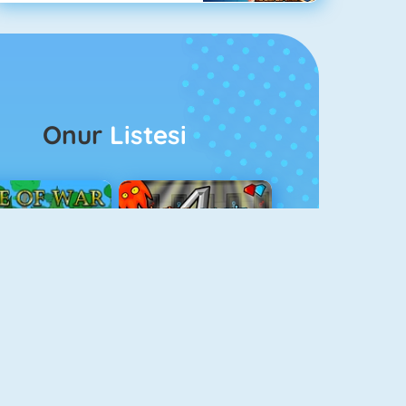
Onur
Listesi
ağlar Boyu Savaş
Ateş Ve Su 4