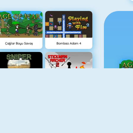
Çağlar Boyu Savaş
Bombacı Adam 4
Sniper Attack
Stickman Archer 2
Ç
Bomb It 6
Medieval Defense Z