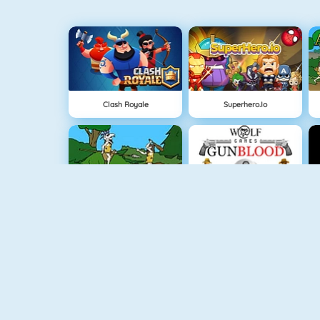
Clash Royale
Superhero.io
Evrim Savaşı
Gun Blood
Hırsız Kardeşler 3
Vex 3