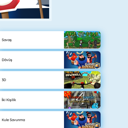
Savaş
Dövüş
3D
İki Kişilik
Kule Savunma