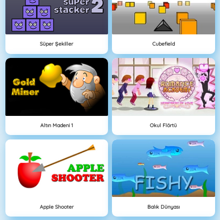
Süper Şekiller
Cubefield
Altın Madeni 1
Okul Flörtü
Apple Shooter
Balık Dünyası