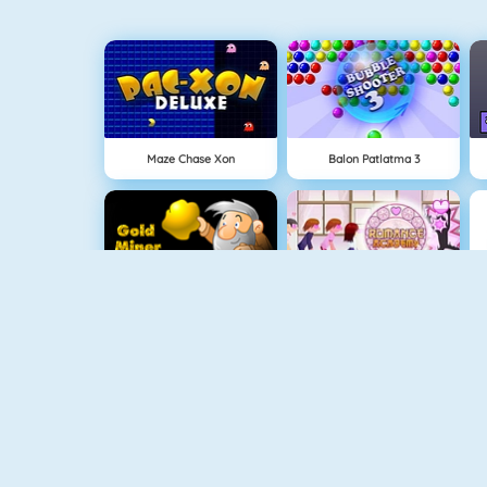
Maze Chase Xon
Balon Patlatma 3
Altın Madeni 1
Okul Flörtü
Parking Fury
Paper.io 2