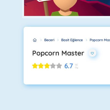
Beceri
Basit Eğlence
Popcorn Mas
Popcorn Master
6.7
56
Oy