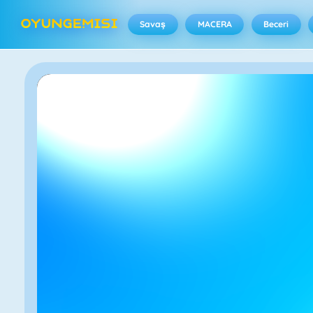
Savaş
MACERA
Beceri