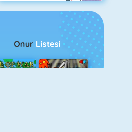
Onur
Listesi
ağlar Boyu Savaş
Ateş Ve Su 4