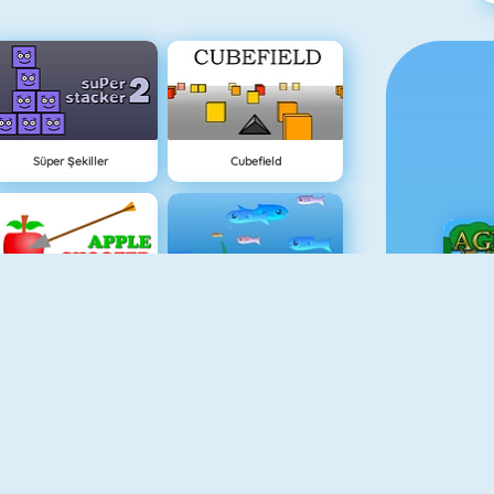
Süper Şekiller
Cubefield
Apple Shooter
Balık Dünyası
Ç
Piano Tile
Animal Fire Trucks Match 3