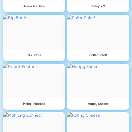
Adam And Eve
Eşleştir 2
Flip Bottle
Roller Splat!
Pinball Football
Happy Snakes