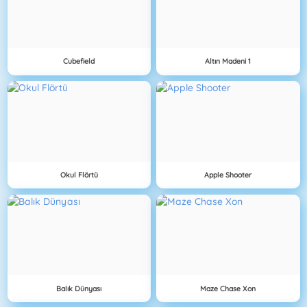
Cubefield
Altın Madeni 1
Okul Flörtü
Apple Shooter
Balık Dünyası
Maze Chase Xon