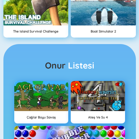
The Island Survival Challenge
Boat Simulator 2
Onur
Listesi
Çağlar Boyu Savaş
Ateş Ve Su 4