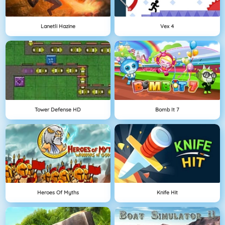
Lanetli Hazine
Vex 4
Tower Defense HD
Bomb It 7
Heroes Of Myths
Knife Hit