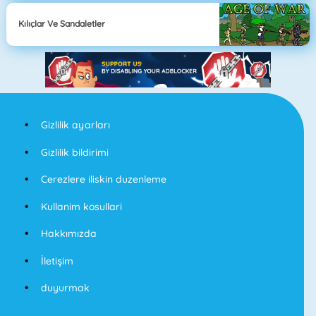
Kılıçlar Ve Sandaletler
Gizlilik ayarları
Gizlilik bildirimi
Cerezlere iliskin duzenleme
Kullanim kosullari
Hakkımızda
İletişim
duyurmak