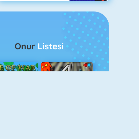
Onur
Listesi
ağlar Boyu Savaş
Ateş Ve Su 4