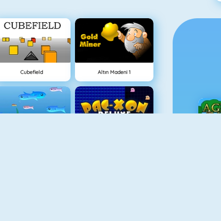
Cubefield
Altın Madeni 1
Balık Dünyası
Maze Chase Xon
Ç
Animal Fire Trucks Match 3
Adam And Eve