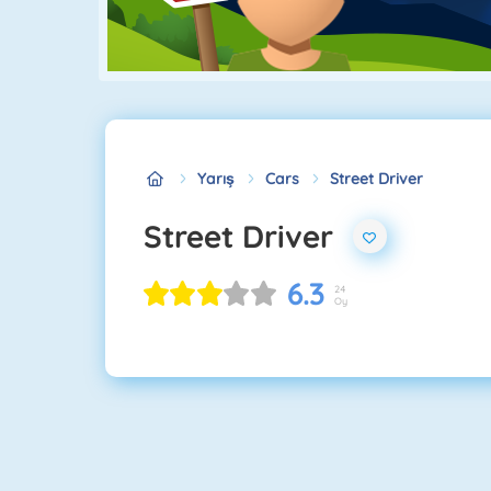
Yarış
Cars
Street Driver
Street Driver
6.3
24
Oy