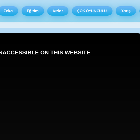
Zeka
Eğitim
Kızlar
ÇOK OYUNCULU
Yarış