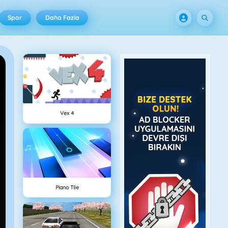
Spor
Daha Fazla
Vex 4
Piano Tile