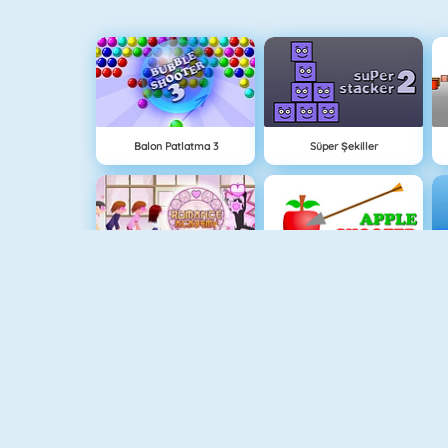
Balon Patlatma 3
Süper Şekiller
Okul Flörtü
Apple Shooter
Parking Fury
Paper.io 2