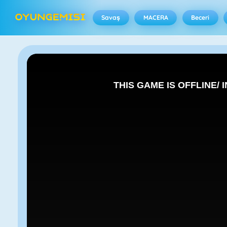
Savaş
MACERA
Beceri