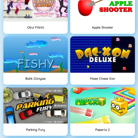
Okul Flörtü
Apple Shooter
Balık Dünyası
Maze Chase Xon
Parking Fury
Paper.io 2