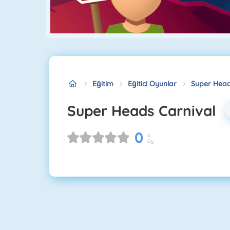
Eğitim
Eğitici Oyunlar
Super Head
Super Heads Carnival
0
0
Oy