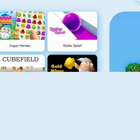
Sugar Heroes
Roller Splat!
Cubefield
Altın Madeni 1
Ç
Balık Dünyası
Parking Fury