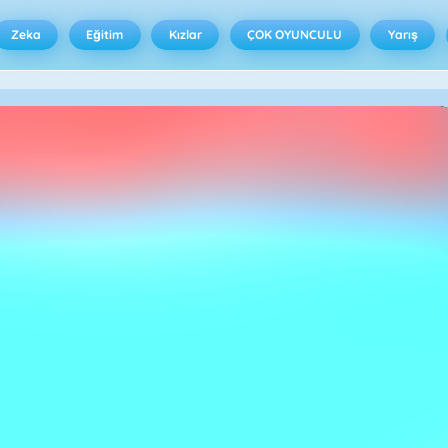
Zeka
Eğitim
Kızlar
ÇOK OYUNCULU
Yarış