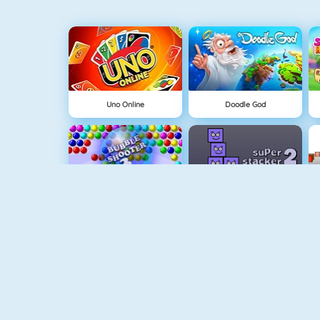
Uno Online
Doodle God
Balon Patlatma 3
Süper Şekiller
Okul Flörtü
Apple Shooter