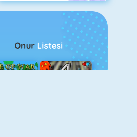
Onur
Listesi
ağlar Boyu Savaş
Ateş Ve Su 4