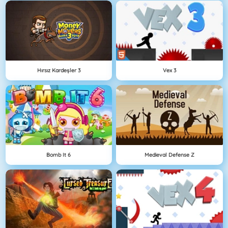
Hırsız Kardeşler 3
Vex 3
Bomb It 6
Medieval Defense Z