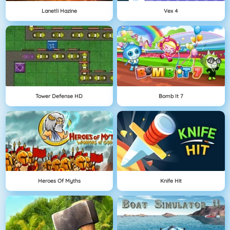
Lanetli Hazine
Vex 4
Tower Defense HD
Bomb It 7
Heroes Of Myths
Knife Hit