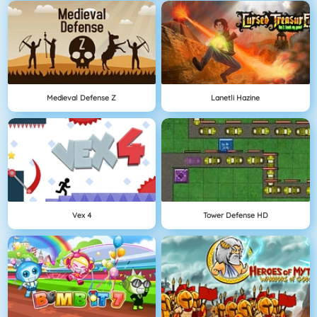
Medieval Defense Z
Lanetli Hazine
Vex 4
Tower Defense HD