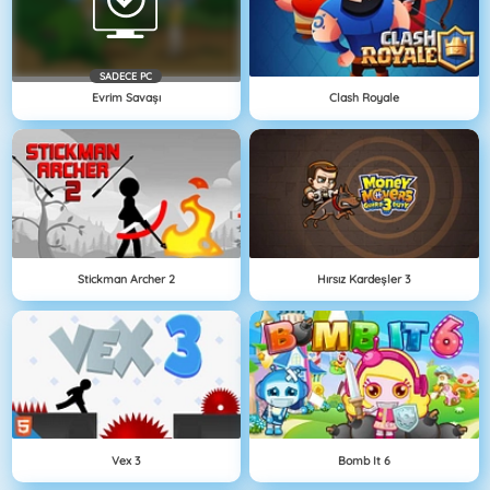
SADECE PC
Evrim Savaşı
Clash Royale
Stickman Archer 2
Hırsız Kardeşler 3
Vex 3
Bomb It 6