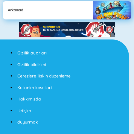
Arkanoid
Gizlilik ayarları
Gizlilik bildirimi
Cerezlere iliskin duzenleme
Kullanim kosullari
Hakkımızda
İletişim
duyurmak