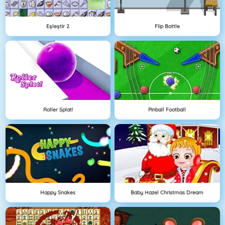
Eşleştir 2
Flip Bottle
Roller Splat!
Pinball Football
Happy Snakes
Baby Hazel Christmas Dream