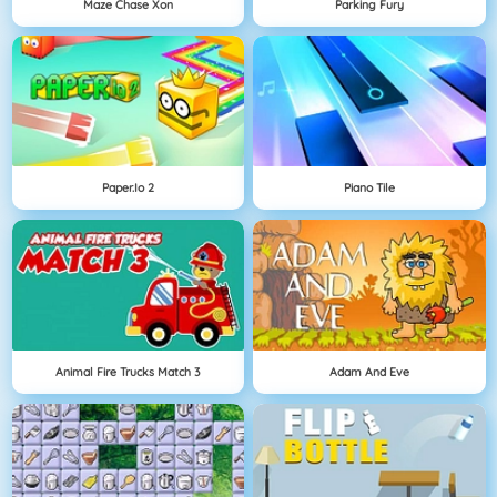
Maze Chase Xon
Parking Fury
Paper.io 2
Piano Tile
Animal Fire Trucks Match 3
Adam And Eve