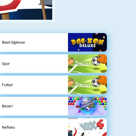
Basit Eğlence
Spor
Futbol
Beceri
Refleks