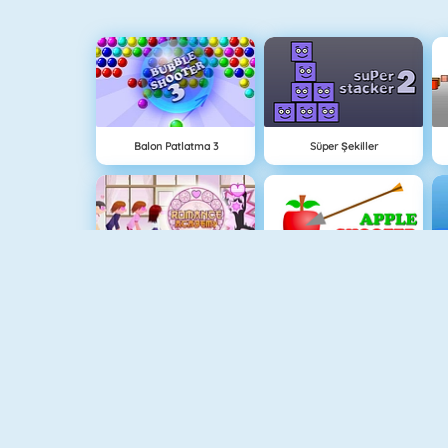
Balon Patlatma 3
Süper Şekiller
Okul Flörtü
Apple Shooter
Paper.io 2
Piano Tile