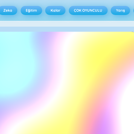
Zeka
Eğitim
Kızlar
ÇOK OYUNCULU
Yarış