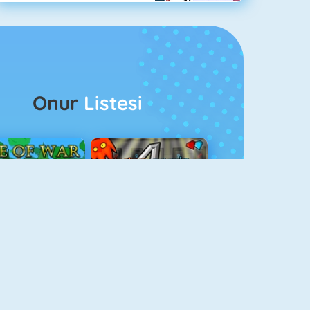
Onur
Listesi
ağlar Boyu Savaş
Ateş Ve Su 4