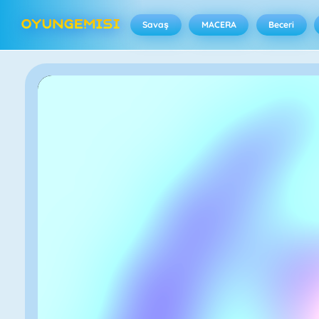
Savaş
MACERA
Beceri