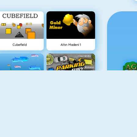
Cubefield
Altın Madeni 1
Balık Dünyası
Parking Fury
Ç
Animal Fire Trucks Match 3
Adam And Eve