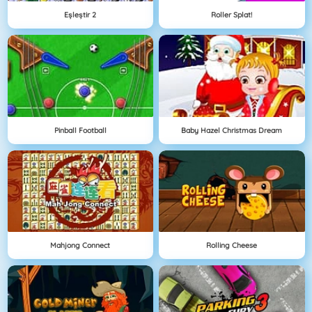
Eşleştir 2
Roller Splat!
Pinball Football
Baby Hazel Christmas Dream
Mahjong Connect
Rolling Cheese