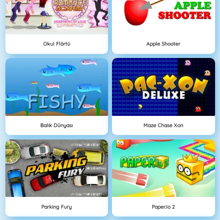
Okul Flörtü
Apple Shooter
Balık Dünyası
Maze Chase Xon
Parking Fury
Paper.io 2