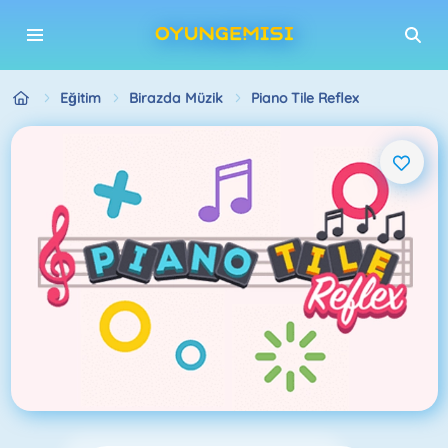
Eğitim
Birazda Müzik
Piano Tile Reflex