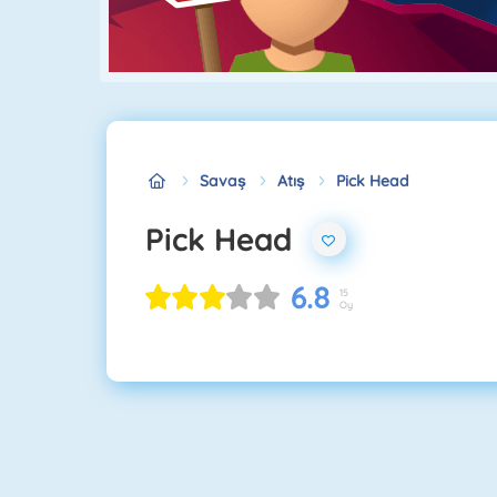
Savaş
Atış
Pick Head
Pick Head
6.8
15
Oy