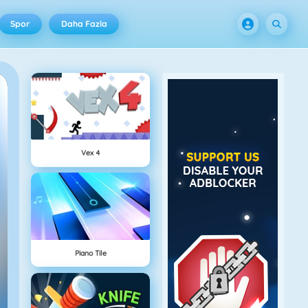
Spor
Daha Fazla
Vex 4
Piano Tile