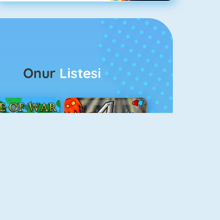
Onur
Listesi
ağlar Boyu Savaş
Ateş Ve Su 4