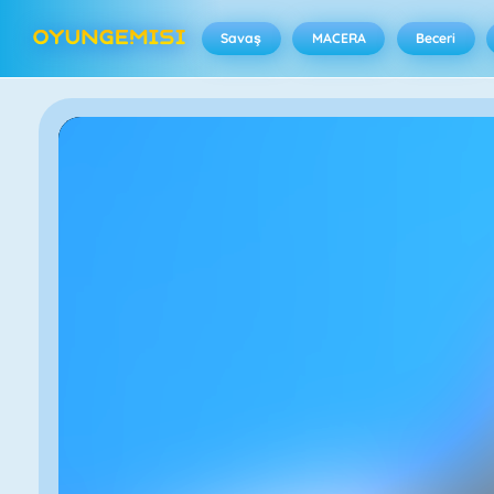
Savaş
MACERA
Beceri