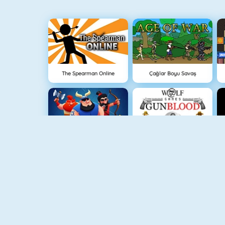
The Spearman Online
Çağlar Boyu Savaş
Clash Royale
Gun Blood
Hırsız Kardeşler 3
Vex 3