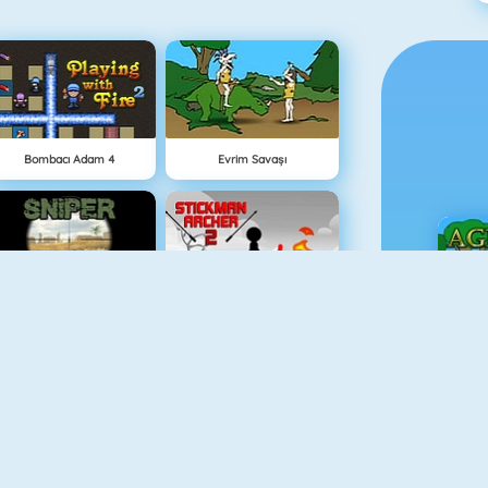
Bombacı Adam 4
Evrim Savaşı
Sniper Attack
Stickman Archer 2
Ç
Bomb It 6
Medieval Defense Z