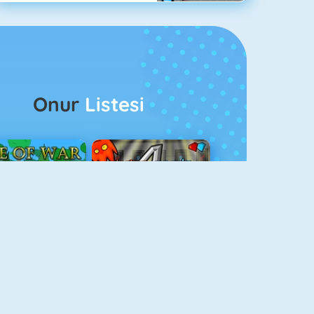
Onur
Listesi
ağlar Boyu Savaş
Ateş Ve Su 4