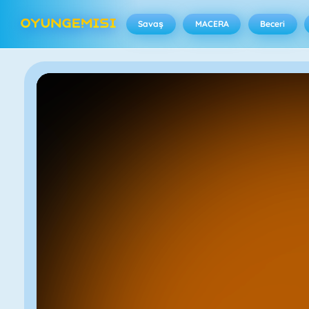
Savaş
MACERA
Beceri