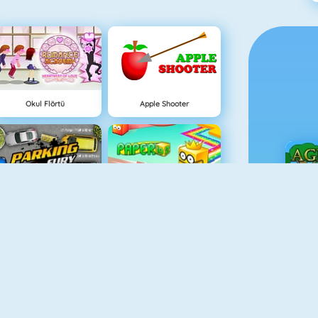
Okul Flörtü
Apple Shooter
Parking Fury
Paper.io 2
Ç
Adam And Eve
Eşleştir 2