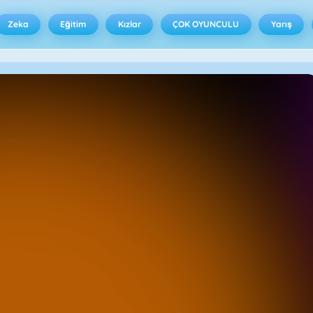
Zeka
Eğitim
Kızlar
ÇOK OYUNCULU
Yarış