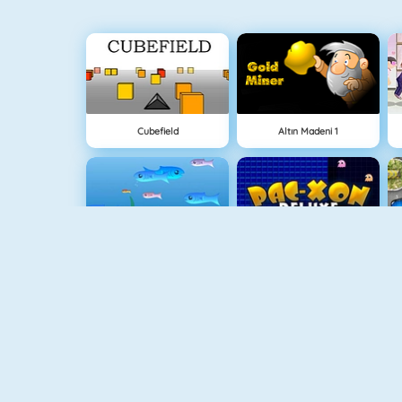
Cubefield
Altın Madeni 1
Balık Dünyası
Maze Chase Xon
Piano Tile
Animal Fire Trucks Match 3