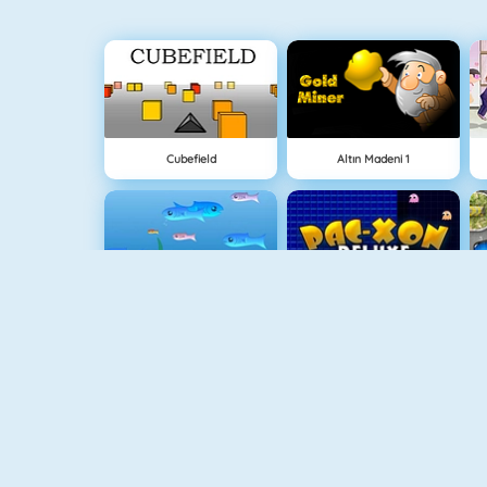
Cubefield
Altın Madeni 1
Balık Dünyası
Maze Chase Xon
Piano Tile
Animal Fire Trucks Match 3