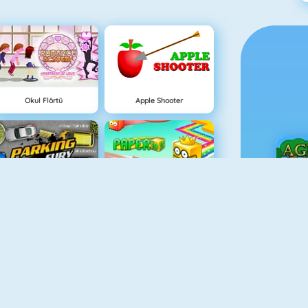
Okul Flörtü
Apple Shooter
Parking Fury
Paper.io 2
Ç
Adam And Eve
Eşleştir 2