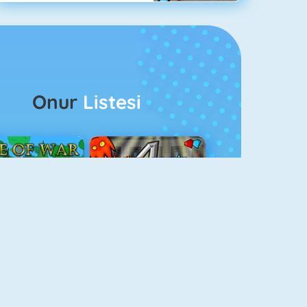
Onur
Listesi
ağlar Boyu Savaş
Ateş Ve Su 4