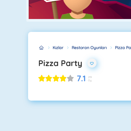
Kızlar
Restoran Oyunları
Pizza Pa
Pizza Party
7.1
219
Oy