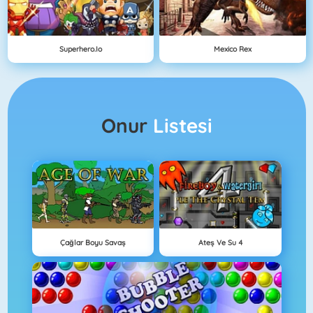
Superhero.io
Mexico Rex
Onur
Listesi
Çağlar Boyu Savaş
Ateş Ve Su 4