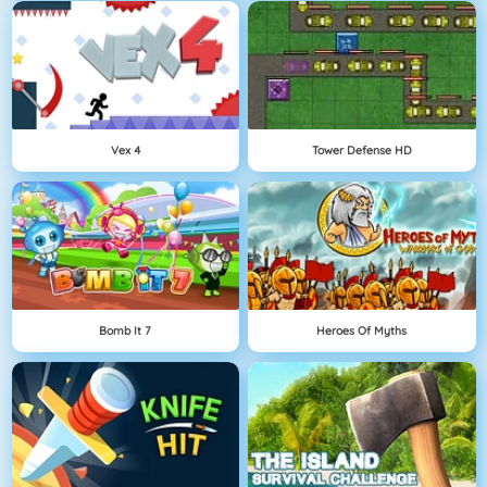
Vex 4
Tower Defense HD
Bomb It 7
Heroes Of Myths