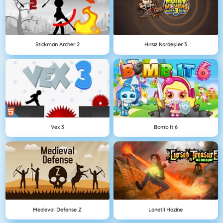
Stickman Archer 2
Hırsız Kardeşler 3
Vex 3
Bomb It 6
Medieval Defense Z
Lanetli Hazine