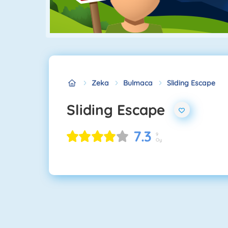
Zeka
Bulmaca
Sliding Escape
Sliding Escape
7.3
9
Oy