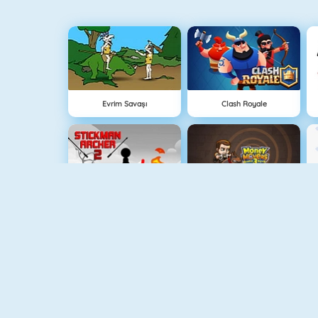
Evrim Savaşı
Clash Royale
Stickman Archer 2
Hırsız Kardeşler 3
Medieval Defense Z
Lanetli Hazine