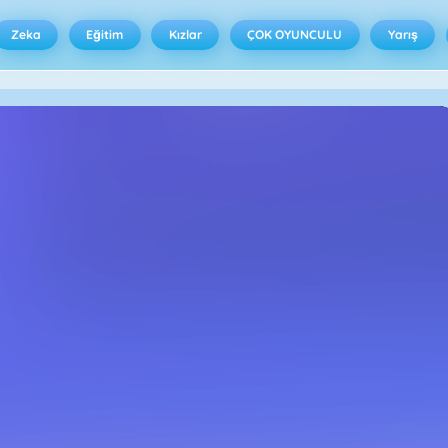
Zeka
Eğitim
Kızlar
ÇOK OYUNCULU
Yarış