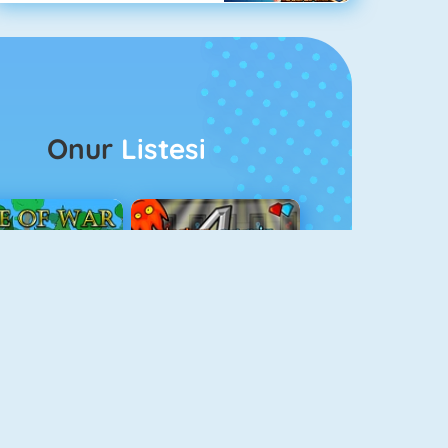
Onur
Listesi
ağlar Boyu Savaş
Ateş Ve Su 4