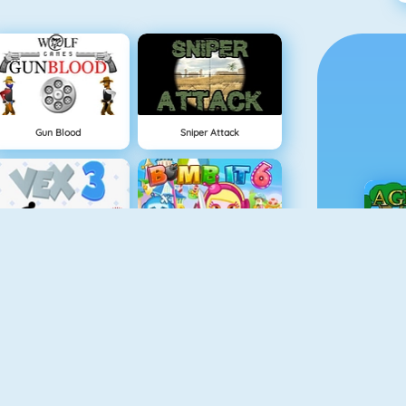
Gun Blood
Sniper Attack
Vex 3
Bomb It 6
Ç
Vex 4
Tower Defense HD