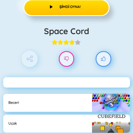
ŞIMDI OYNA!
Space Cord
Beceri
Uçak