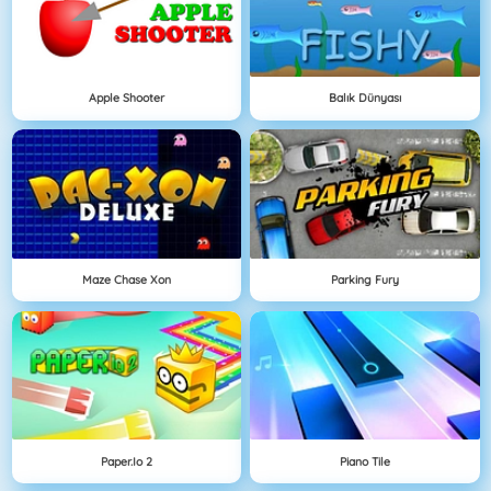
Apple Shooter
Balık Dünyası
Maze Chase Xon
Parking Fury
Paper.io 2
Piano Tile