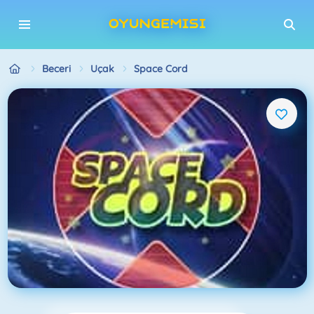
Beceri
Uçak
Space Cord