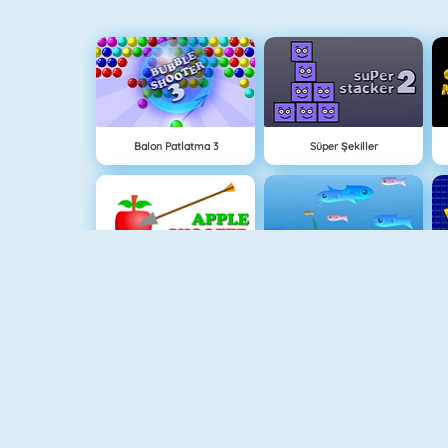
Balon Patlatma 3
Süper Şekiller
Apple Shooter
Balık Dünyası
Piano Tile
Animal Fire Trucks Match 3