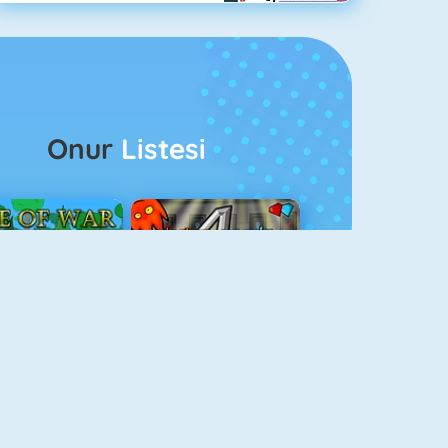
Onur
Listesi
ağlar Boyu Savaş
Ateş Ve Su 4