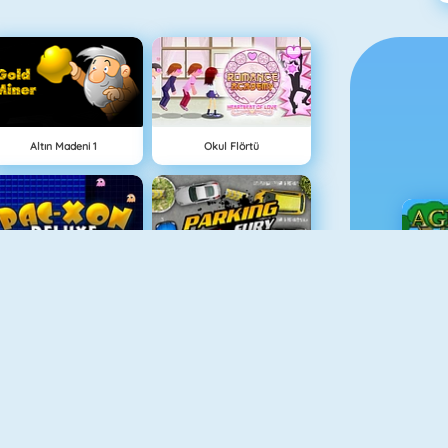
Altın Madeni 1
Okul Flörtü
Maze Chase Xon
Parking Fury
Ç
Adam And Eve
Eşleştir 2