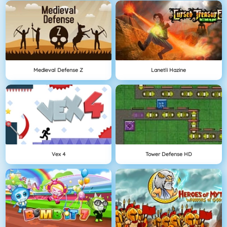
Medieval Defense Z
Lanetli Hazine
Vex 4
Tower Defense HD