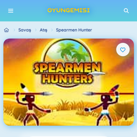
Savaş
Atış
Spearmen Hunter