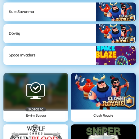
Kule Savunma
Dövüş
Space Invaders
SADECE PC
Evrim Savaşı
Clash Royale