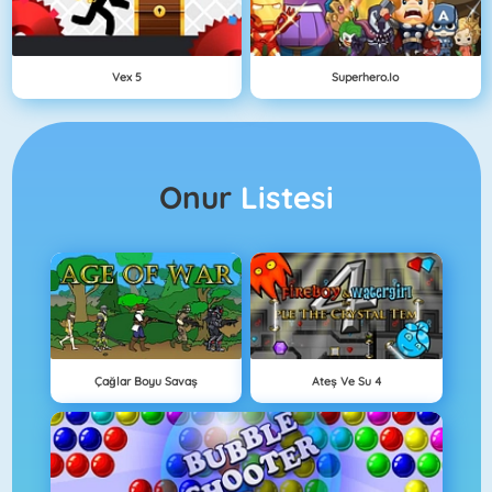
Vex 5
Superhero.io
Onur
Listesi
Çağlar Boyu Savaş
Ateş Ve Su 4