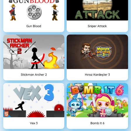
Gun Blood
Sniper Attack
Stickman Archer 2
Hırsız Kardeşler 3
Vex 3
Bomb It 6