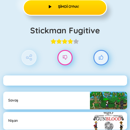
ŞIMDI OYNA!
Stickman Fugitive
Savaş
Nişan