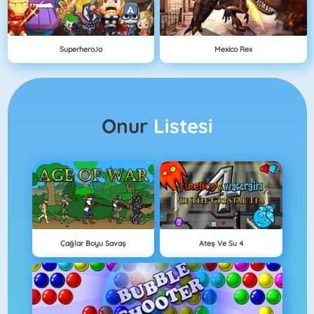
Superhero.io
Mexico Rex
Onur
Listesi
Çağlar Boyu Savaş
Ateş Ve Su 4