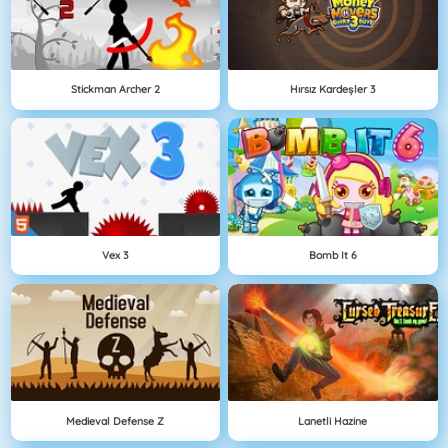
Stickman Archer 2
Hırsız Kardeşler 3
Vex 3
Bomb It 6
Medieval Defense Z
Lanetli Hazine