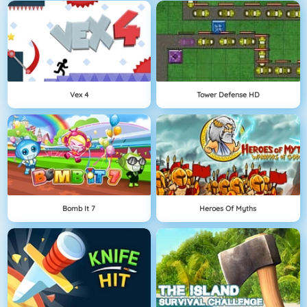
Vex 4
Tower Defense HD
Bomb It 7
Heroes Of Myths