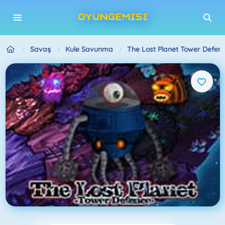
Savaş
Kule Savunma
The Lost Planet Tower Defen