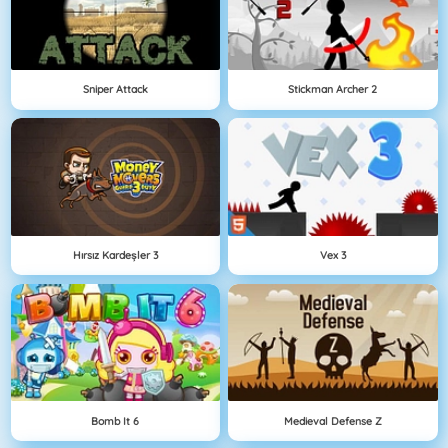
Sniper Attack
Stickman Archer 2
Hırsız Kardeşler 3
Vex 3
Bomb It 6
Medieval Defense Z