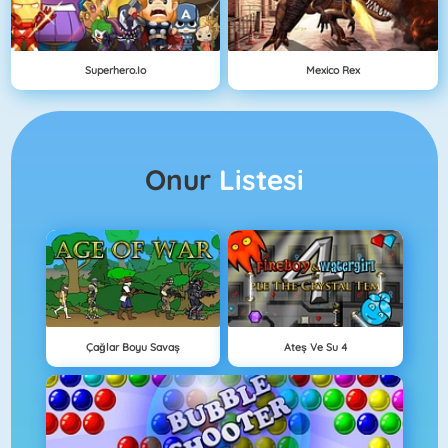
Superhero.io
Mexico Rex
Onur
Listesi
Çağlar Boyu Savaş
Ateş Ve Su 4