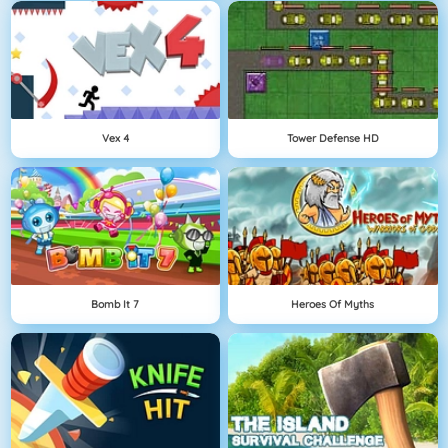
Vex 4
Tower Defense HD
Bomb It 7
Heroes Of Myths