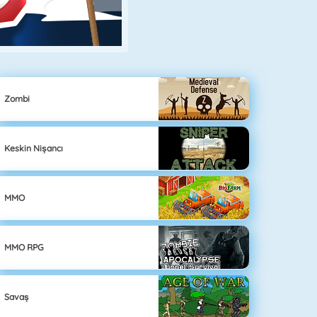
Zombi
Keskin Nişancı
MMO
MMO RPG
Savaş