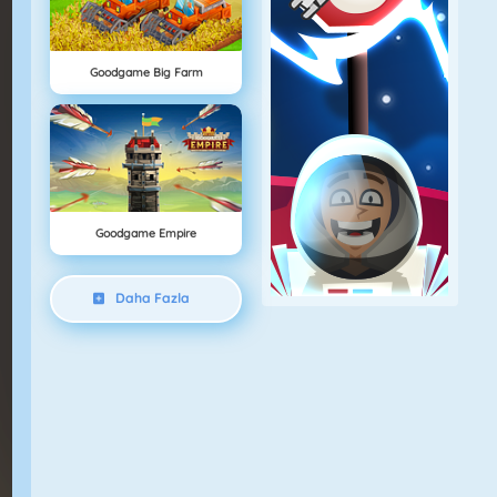
Goodgame Big Farm
Goodgame Empire
Daha Fazla