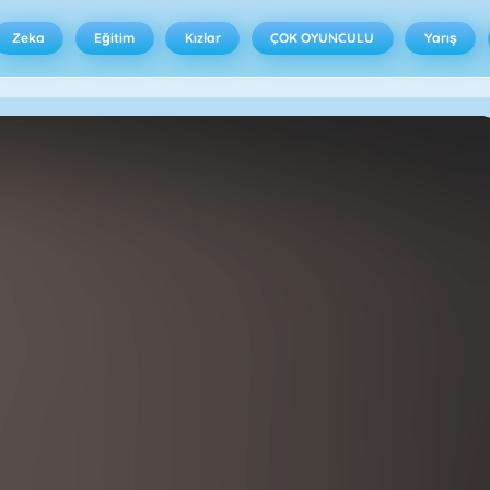
Zeka
Eğitim
Kızlar
ÇOK OYUNCULU
Yarış