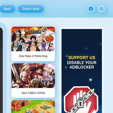
Spor
Daha Fazla
One Piece 2 Pirate King
Soul Calibur Online