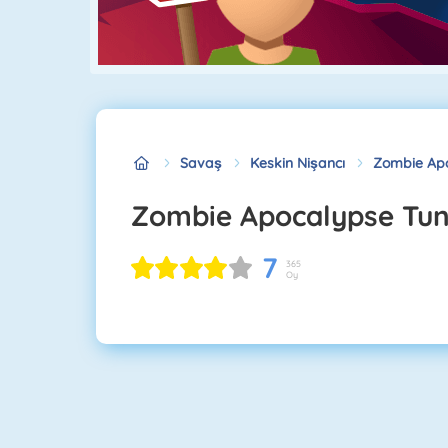
Savaş
Keskin Nişancı
Zombie Apo
Zombie Apocalypse Tun
7
365
Oy