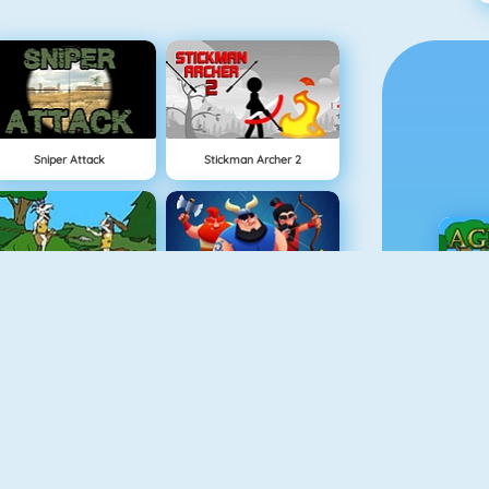
Sniper Attack
Stickman Archer 2
Evrim Savaşı
Clash Royale
Ç
Vex 3
Bomb It 6