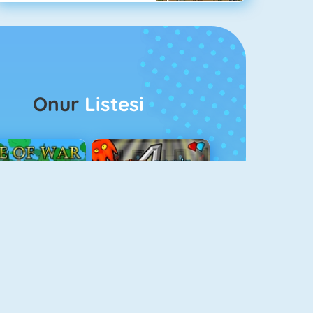
Onur
Listesi
ağlar Boyu Savaş
Ateş Ve Su 4