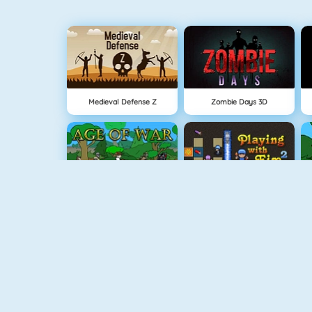
Medieval Defense Z
Zombie Days 3D
Çağlar Boyu Savaş
Bombacı Adam 4
Gun Blood
Hırsız Kardeşler 3