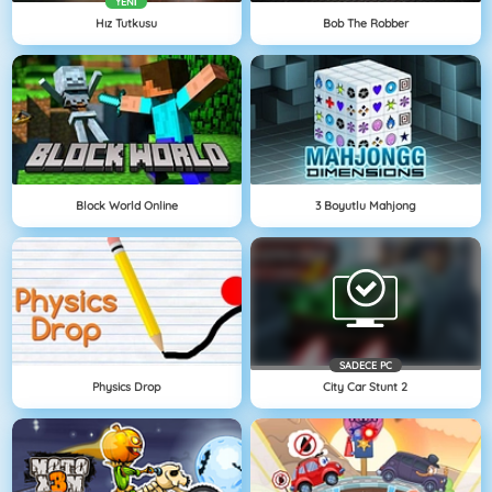
YENI
Hız Tutkusu
Bob The Robber
Block World Online
3 Boyutlu Mahjong
SADECE PC
Physics Drop
City Car Stunt 2