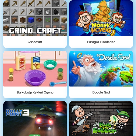
Grindcraft
Paragöz Biraderler
Balkabağı Kekleri Oyunu
Doodle God