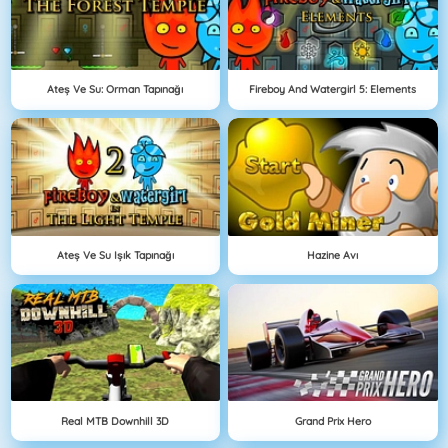
Ateş Ve Su: Orman Tapınağı
Fireboy And Watergirl 5: Elements
Ateş Ve Su Işık Tapınağı
Hazine Avı
Real MTB Downhill 3D
Grand Prix Hero