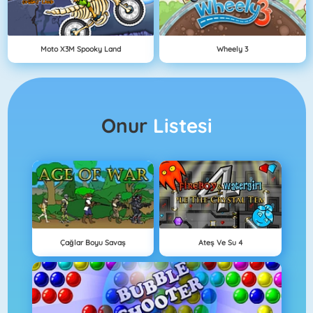
Moto X3M Spooky Land
Wheely 3
Onur
Listesi
Çağlar Boyu Savaş
Ateş Ve Su 4