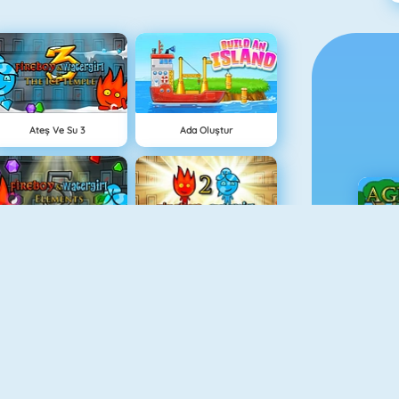
Ateş Ve Su 3
Ada Oluştur
Fireboy And Watergirl 5: Elements
Ateş Ve Su Işık Tapınağı
Ç
Paragöz Biraderler
Balkabağı Kekleri Oyunu