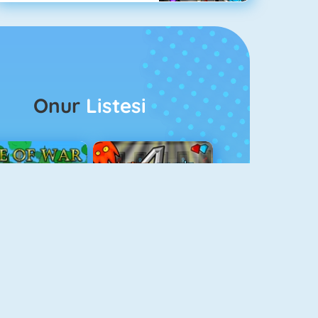
Onur
Listesi
ağlar Boyu Savaş
Ateş Ve Su 4