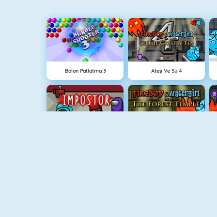
Balon Patlatma 3
Ateş Ve Su 4
Among Us Online
Ateş Ve Su: Orman Tapınağı
Hazine Avı
Grindcraft