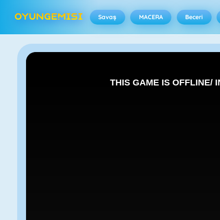
Savaş
MACERA
Beceri