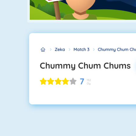
Zeka
Match 3
Chummy Chum Ch
Chummy Chum Chums
7
132
Oy