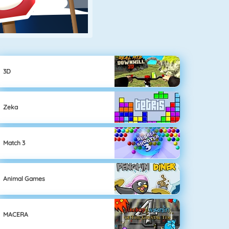
3D
Zeka
Match 3
Animal Games
MACERA