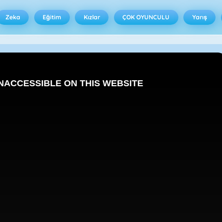
Zeka
Eğitim
Kızlar
ÇOK OYUNCULU
Yarış