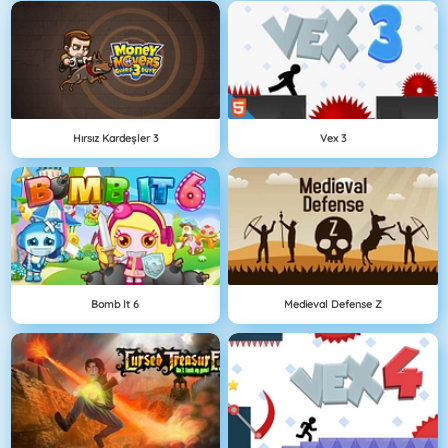
Hırsız Kardeşler 3
Vex 3
Bomb It 6
Medieval Defense Z