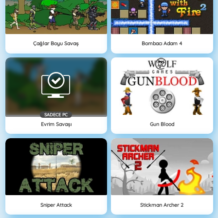
Çağlar Boyu Savaş
Bombacı Adam 4
SADECE PC
Evrim Savaşı
Gun Blood
Sniper Attack
Stickman Archer 2