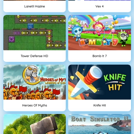
Lanetli Hazine
Vex 4
Tower Defense HD
Bomb It 7
Heroes Of Myths
Knife Hit