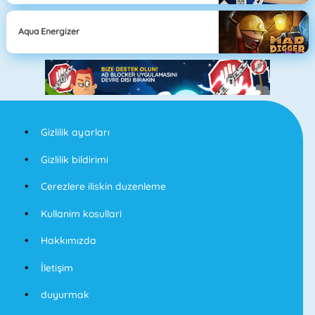
Aqua Energizer
Gizlilik ayarları
Gizlilik bildirimi
Cerezlere iliskin duzenleme
Kullanim kosullari
Hakkımızda
İletişim
duyurmak