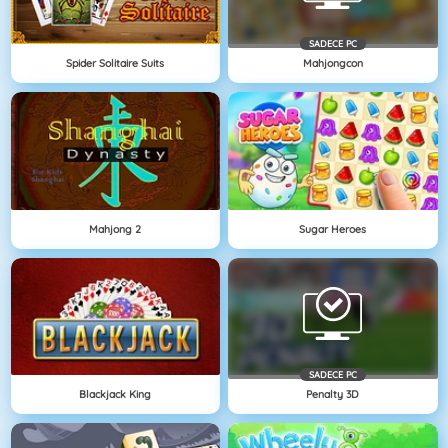
SADECE PC
Spider Solitaire Suits
Mahjongcon
Mahjong 2
Sugar Heroes
SADECE PC
Blackjack King
Penalty 3D