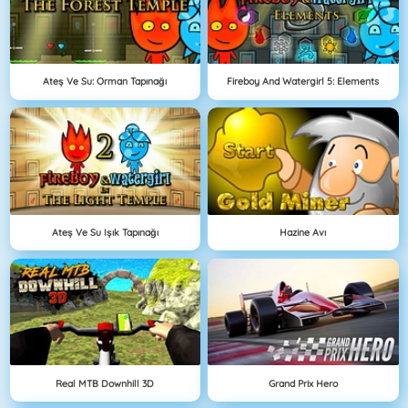
Ateş Ve Su: Orman Tapınağı
Fireboy And Watergirl 5: Elements
Ateş Ve Su Işık Tapınağı
Hazine Avı
Real MTB Downhill 3D
Grand Prix Hero