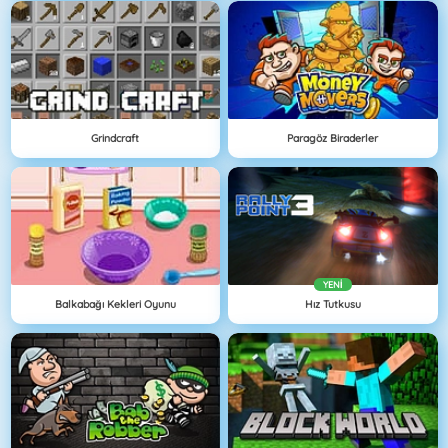
Grindcraft
Paragöz Biraderler
YENI
Balkabağı Kekleri Oyunu
Hız Tutkusu