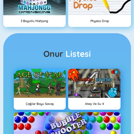
3 Boyutlu Mahjong
Physics Drop
Onur
Listesi
Çağlar Boyu Savaş
Ateş Ve Su 4