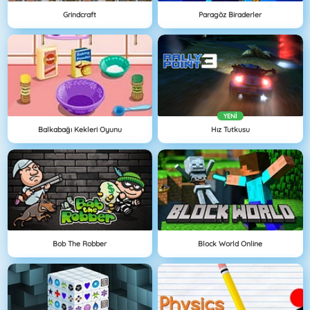
Grindcraft
Paragöz Biraderler
YENI
Balkabağı Kekleri Oyunu
Hız Tutkusu
Bob The Robber
Block World Online