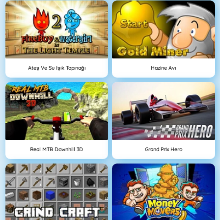
Ateş Ve Su Işık Tapınağı
Hazine Avı
Real MTB Downhill 3D
Grand Prix Hero