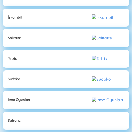
İskambil
Solitaire
Tetris
Sudoko
İtme Oyunları
Satranç