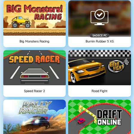
SADECE PC
Big Monsters Racing
Burnin Rubber 5 XS
Speed Racer 2
Road Fight