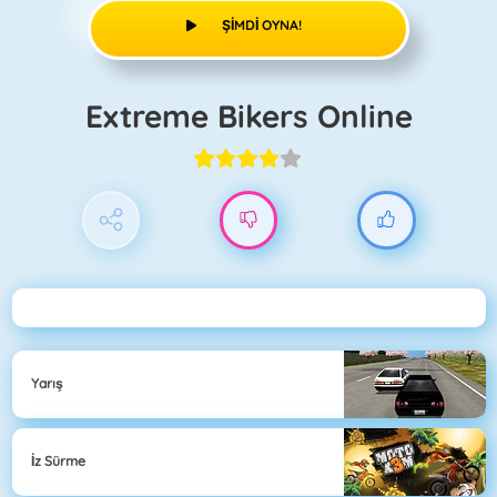
ŞIMDI OYNA!
Extreme Bikers Online
Yarış
İz Sürme