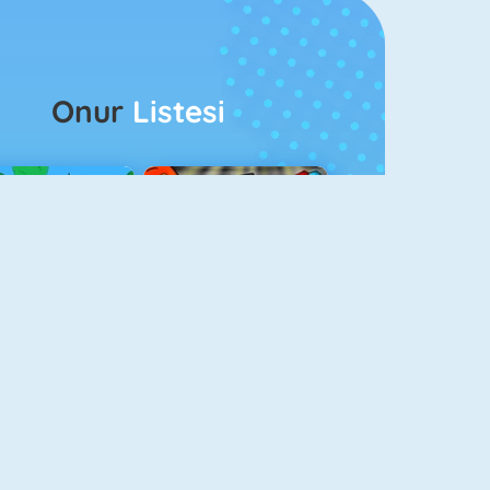
Onur
Listesi
ağlar Boyu Savaş
Ateş Ve Su 4
Balon Patlatma 3