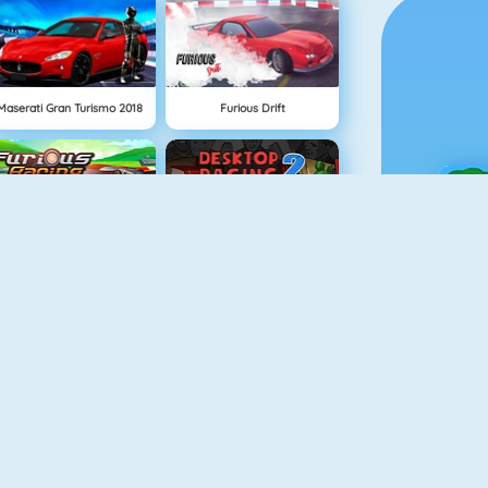
Maserati Gran Turismo 2018
Furious Drift
Furious Racing HD
Masaüstü Yarışı 2
Ç
Speed Racer 2
Road Fight