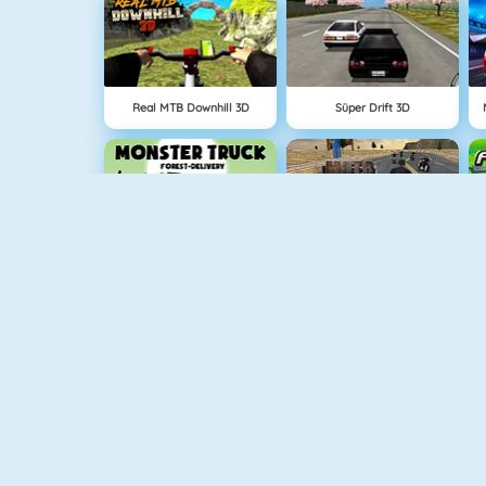
Real MTB Downhill 3D
Süper Drift 3D
Monster Truck Forest Delivery
Moto Cruiser Highway
Big Monsters Racing
Burnin Rubber 5 XS