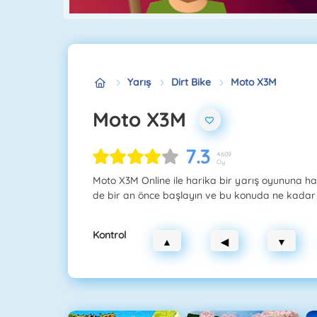
Yarış
Dirt Bike
Moto X3M
Moto X3M
7.3
4609
Oy
Moto X3M Online ile harika bir yarış oyununa haz
de bir an önce başlayın ve bu konuda ne kadar 
Kontrol
▲
◀
▼