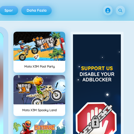
Spor
Daha Fazla
Moto X3M Pool Party
Moto X3M Spooky Land