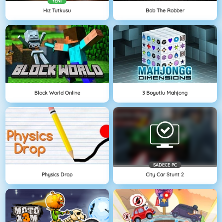
YENI
Hız Tutkusu
Bob The Robber
Block World Online
3 Boyutlu Mahjong
SADECE PC
Physics Drop
City Car Stunt 2