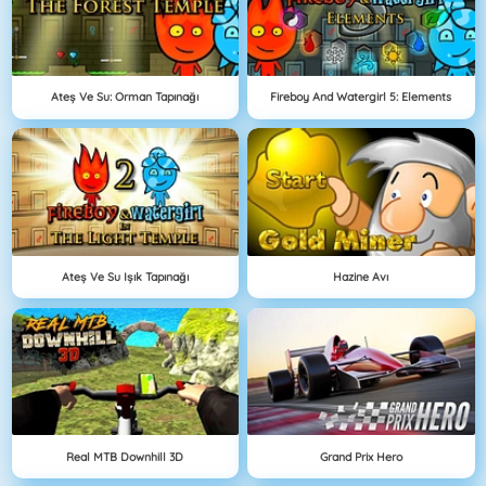
Ateş Ve Su: Orman Tapınağı
Fireboy And Watergirl 5: Elements
Ateş Ve Su Işık Tapınağı
Hazine Avı
Real MTB Downhill 3D
Grand Prix Hero