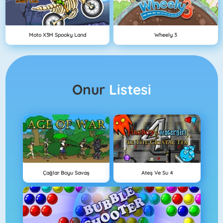
Moto X3M Spooky Land
Wheely 3
Onur
Listesi
Çağlar Boyu Savaş
Ateş Ve Su 4