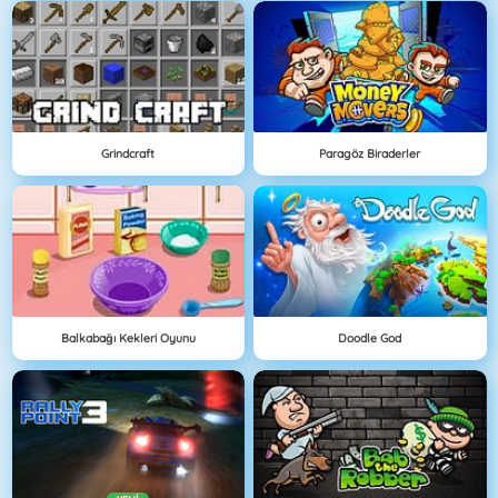
Grindcraft
Paragöz Biraderler
Balkabağı Kekleri Oyunu
Doodle God