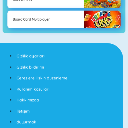
Board Card Multiplayer
Gizlilik ayarları
Gizlilik bildirimi
Cerezlere iliskin duzenleme
Kullanim kosullari
Hakkımızda
İletişim
duyurmak