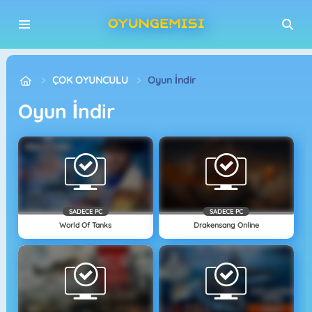
ÇOK OYUNCULU
Oyun İndir
Oyun İndir
SADECE PC
SADECE PC
World Of Tanks
Drakensang Online