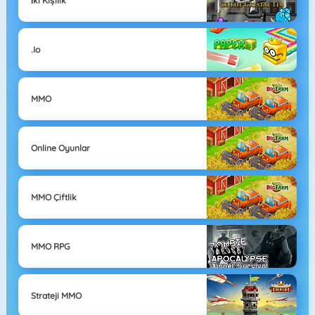
İki Kişilik
.io
MMO
Online Oyunlar
MMO Çiftlik
MMO RPG
Strateji MMO