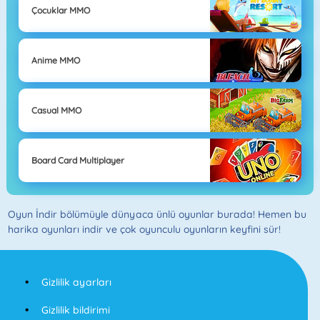
Çocuklar MMO
Anime MMO
Casual MMO
Board Card Multiplayer
Oyun İndir bölümüyle dünyaca ünlü oyunlar burada! Hemen bu
harika oyunları indir ve çok oyunculu oyunların keyfini sür!
Gizlilik ayarları
Gizlilik bildirimi