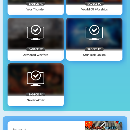
SADECE PC
SADECE PC
War Thunder
World Of Warships
SADECE PC
SADECE PC
Armored Warfare
Star Trek Online
SADECE PC
Neverwinter