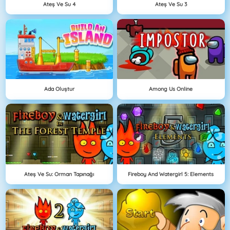
Ateş Ve Su 4
Ateş Ve Su 3
Ada Oluştur
Among Us Online
Ateş Ve Su: Orman Tapınağı
Fireboy And Watergirl 5: Elements