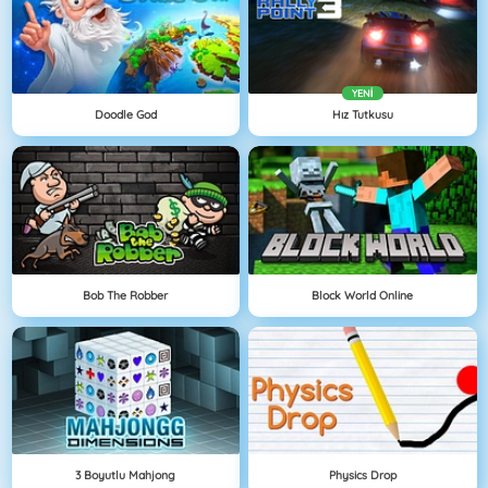
YENI
Doodle God
Hız Tutkusu
Bob The Robber
Block World Online
3 Boyutlu Mahjong
Physics Drop