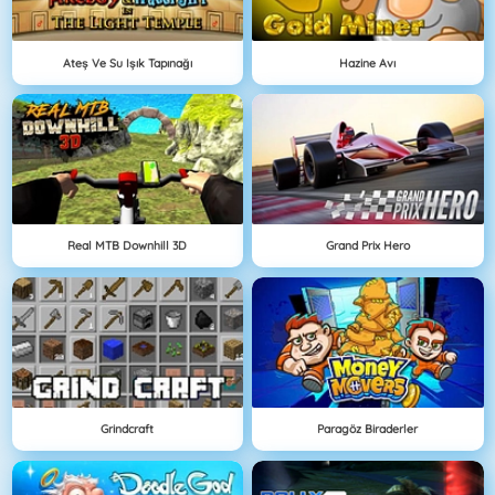
Ateş Ve Su Işık Tapınağı
Hazine Avı
Real MTB Downhill 3D
Grand Prix Hero
Grindcraft
Paragöz Biraderler