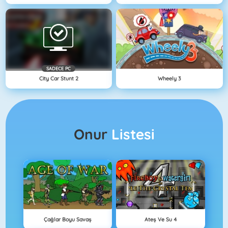
SADECE PC
City Car Stunt 2
Wheely 3
Onur
Listesi
Çağlar Boyu Savaş
Ateş Ve Su 4