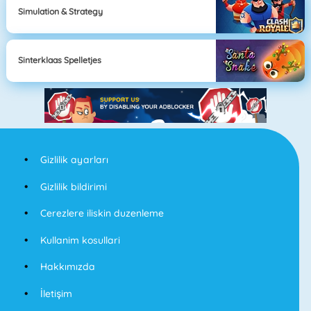
Simulation & Strategy
Sinterklaas Spelletjes
Gizlilik ayarları
Gizlilik bildirimi
Cerezlere iliskin duzenleme
Kullanim kosullari
Hakkımızda
İletişim