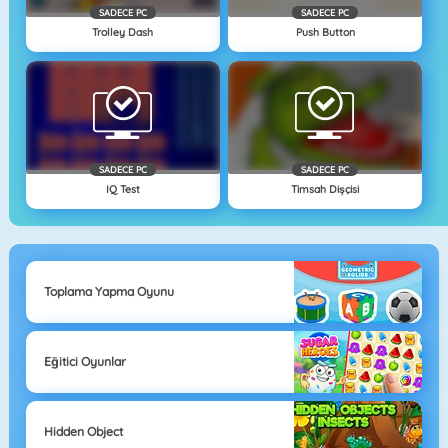
SADECE PC
SADECE PC
Trolley Dash
Push Button
SADECE PC
SADECE PC
IQ Test
Timsah Dişçisi
Toplama Yapma Oyunu
Eğitici Oyunlar
Hidden Object