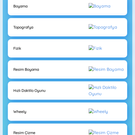
Boyama
Topografya
Fizik
Resim Boyama
Hızlı Daktilo Oyunu
Wheely
Resim Çizme