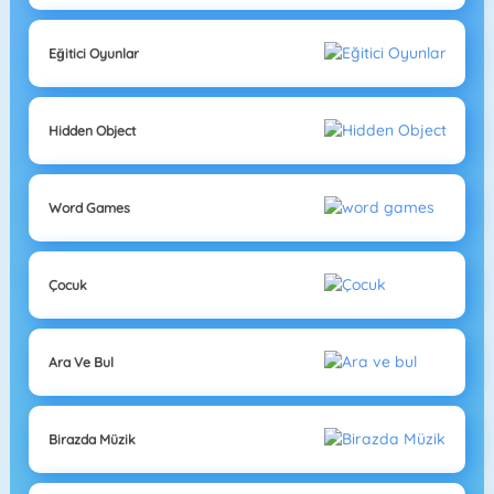
Eğitici Oyunlar
Hidden Object
Word Games
Çocuk
Ara Ve Bul
Birazda Müzik