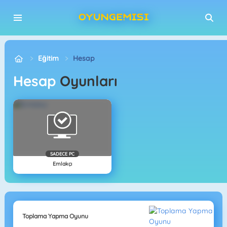
Eğitim
Hesap
Hesap
Oyunları
SADECE PC
Emlakçı
Toplama Yapma Oyunu