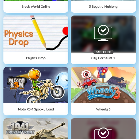
Block World Online
3 Boyutlu Mahjong
SADECE PC
Physics Drop
City Car Stunt 2
Moto X3M Spooky Land
Wheely 3