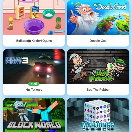
Balkabağı Kekleri Oyunu
Doodle God
YENI
Hız Tutkusu
Bob The Robber