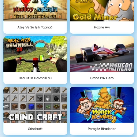
Ateş Ve Su Işık Tapınağı
Hazine Avı
Real MTB Downhill 3D
Grand Prix Hero
Grindcraft
Paragöz Biraderler