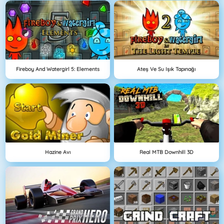
Fireboy And Watergirl 5: Elements
Ateş Ve Su Işık Tapınağı
Hazine Avı
Real MTB Downhill 3D