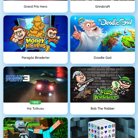
Grand Prix Hero
Grindcraft
Paragöz Biraderler
Doodle God
YENI
Hız Tutkusu
Bob The Robber